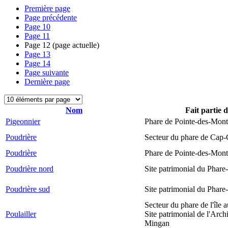
Première page
Page précédente
Page
10
Page
11
Page
12
(page actuelle)
Page
13
Page
14
Page suivante
Dernière page
Nom
Fait partie 
Pigeonnier
Phare de Pointe-des-Mont
Poudrière
Secteur du phare de Cap-
Poudrière
Phare de Pointe-des-Mont
Poudrière nord
Site patrimonial du Phare-
Poudrière sud
Site patrimonial du Phare-
Secteur du phare de l'île 
Poulailler
Site patrimonial de l'Arch
Mingan