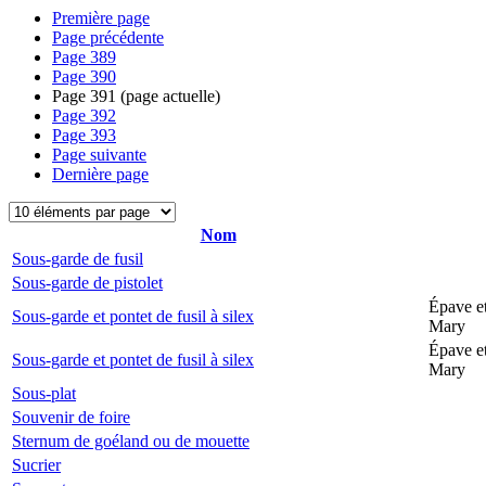
Première page
Page précédente
Page
389
Page
390
Page
391
(page actuelle)
Page
392
Page
393
Page suivante
Dernière page
Nom
Sous-garde de fusil
Sous-garde de pistolet
Épave et
Sous-garde et pontet de fusil à silex
Mary
Épave et
Sous-garde et pontet de fusil à silex
Mary
Sous-plat
Souvenir de foire
Sternum de goéland ou de mouette
Sucrier