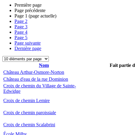
Première page
Page précédente
Page
1
(page actuelle)
Page
2
Page
3
Page
4
Page
5
Page suivante
Dernière page
Nom
Fait partie 
Château Arthur-Osmore-Norton
Château d'eau de la rue Dominion
Croix de chemin du Village de Sainte-
Edwidge
Croix de chemin Lemire
Croix de chemin paroissiale
Croix de chemin Scalabrini
École Milby