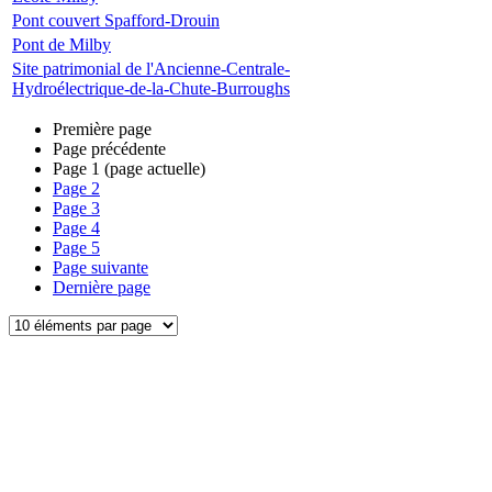
Pont couvert Spafford-Drouin
Pont de Milby
Site patrimonial de l'Ancienne-Centrale-
Hydroélectrique-de-la-Chute-Burroughs
Première page
Page précédente
Page
1
(page actuelle)
Page
2
Page
3
Page
4
Page
5
Page suivante
Dernière page