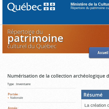
Ministère de la Cult
Répertoire du patrimoine c
Répertoire du
patrimoine
culturel du Québec
Accueil
Numérisation de la collection archéologique 
Type
:
Inventaire
Résumé
(Boi
Portée
:
ouve
Nationale
cliq
pou
La création 
ferm
Année
: