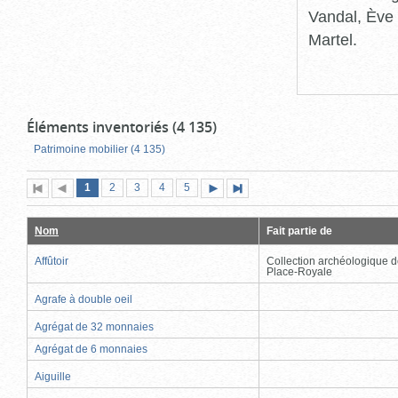
Vandal, Ève 
Martel.
Éléments inventoriés (4 135)
Patrimoine mobilier (4 135)
Page
(page
Page
Page
Page
Page
1
Première
2
Page
3
4
5
Page
Dernière
actuelle)
page
précédente
suivante
page
Nom
Fait partie de
Affûtoir
Collection archéologique d
Place-Royale
Agrafe à double oeil
Agrégat de 32 monnaies
Agrégat de 6 monnaies
Aiguille