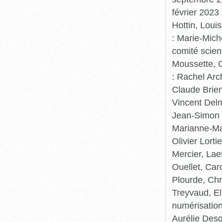
février 2023
Hottin, Loui
: Marie-Mic
comité scient
Moussette, C
: Rachel Arc
Claude Brie
Vincent Delm
Jean-Simon 
Marianne-Mar
Olivier Lort
Mercier, Lae
Ouellet, Car
Plourde, Chr
Treyvaud, El
numérisation
Aurélie Desg