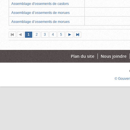
Assemblage d'ossements de castors
Assemblage d’ossements de morues
Assemblage d’ossements de morues
Page
(page
Page
Page
Page
Page
1
Première
2
Page
3
4
5
Page
Dernière
actuelle)
page
précédente
suivante
page
Plan du site
Nous joindre
© Gouver