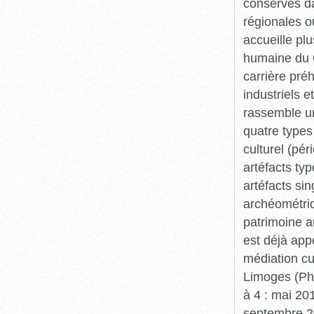
conservés da
régionales o
accueille plu
humaine du Q
carrière pré
industriels e
rassemble un
quatre types 
culturel (pér
artéfacts ty
artéfacts si
archéométriq
patrimoine a
est déjà app
médiation cu
Limoges (Pha
à 4 : mai 20
septembre 20