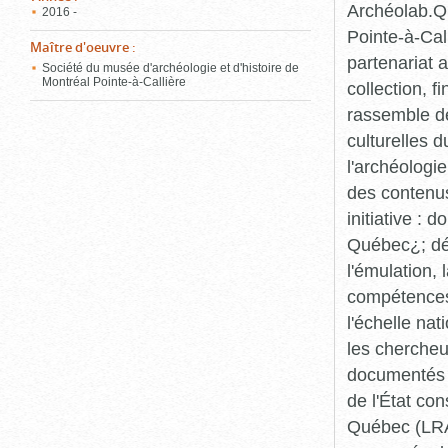
Archéolab.Qu
2016 -
Pointe-à-Call
Maître d'oeuvre
:
partenariat 
Société du musée d'archéologie et d'histoire de
Montréal Pointe-à-Callière
collection, 
rassemble de
culturelles d
l'archéologi
des contenus 
initiative :
Québec¿; dév
l'émulation,
compétences¿
l'échelle na
les chercheur
documentés p
de l'État co
Québec (LRAQ