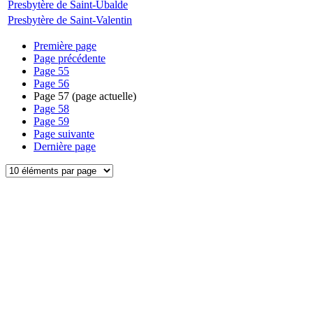
Presbytère de Saint-Ubalde
Presbytère de Saint-Valentin
Première page
Page précédente
Page
55
Page
56
Page
57
(page actuelle)
Page
58
Page
59
Page suivante
Dernière page