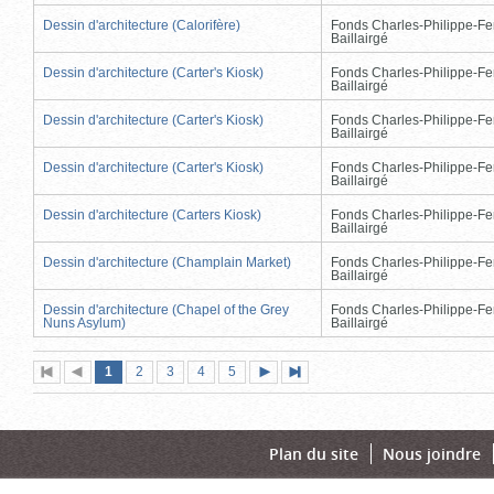
Dessin d'architecture (Calorifère)
Fonds Charles-Philippe-Fe
Baillairgé
Dessin d'architecture (Carter's Kiosk)
Fonds Charles-Philippe-Fe
Baillairgé
Dessin d'architecture (Carter's Kiosk)
Fonds Charles-Philippe-Fe
Baillairgé
Dessin d'architecture (Carter's Kiosk)
Fonds Charles-Philippe-Fe
Baillairgé
Dessin d'architecture (Carters Kiosk)
Fonds Charles-Philippe-Fe
Baillairgé
Dessin d'architecture (Champlain Market)
Fonds Charles-Philippe-Fe
Baillairgé
Dessin d'architecture (Chapel of the Grey
Fonds Charles-Philippe-Fe
Nuns Asylum)
Baillairgé
Page
(page
Page
Page
Page
Page
1
Première
2
Page
3
4
5
Page
Dernière
actuelle)
page
précédente
suivante
page
Plan du site
Nous joindre