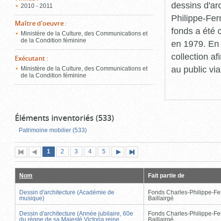
dessins d'ar
2010 - 2011
Philippe-Fer
Maître d'oeuvre
:
fonds a été c
Ministère de la Culture, des Communications et
de la Condition féminine
en 1979. En 
collection a
Exécutant
:
au public vi
Ministère de la Culture, des Communications et
de la Condition féminine
Éléments inventoriés (533)
Patrimoine mobilier (533)
Page
(page
Page
Page
Page
Page
1
Première
2
Page
3
4
5
Page
Dernière
actuelle)
page
précédente
suivante
page
Nom
Fait partie de
Dessin d'architecture (Académie de
Fonds Charles-Philippe-Fe
musique)
Baillairgé
Dessin d'architecture (Année jubilaire, 60e
Fonds Charles-Philippe-Fe
du règne de sa Majesté Victoria reine
Baillairgé