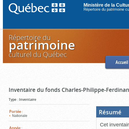
Ministère de la Cult
Répertoire du patrimoine c
Répertoire du
patrimoine
culturel du Québec
Accueil
Inventaire du fonds Charles-Philippe-Ferdinan
Type
:
Inventaire
Résumé
(Boi
Portée
:
ouve
Nationale
cliq
pou
Cet inventai
ferm
Année
: