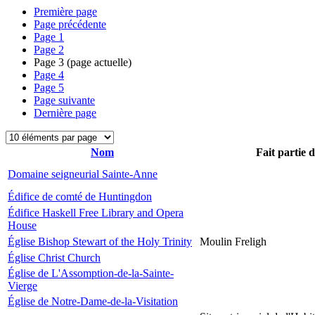
Première page
Page précédente
Page
1
Page
2
Page
3
(page actuelle)
Page
4
Page
5
Page suivante
Dernière page
Nom
Fait partie 
Domaine seigneurial Sainte-Anne
Édifice de comté de Huntingdon
Édifice Haskell Free Library and Opera
House
Église Bishop Stewart of the Holy Trinity
Moulin Freligh
Église Christ Church
Église de L'Assomption-de-la-Sainte-
Vierge
Église de Notre-Dame-de-la-Visitation