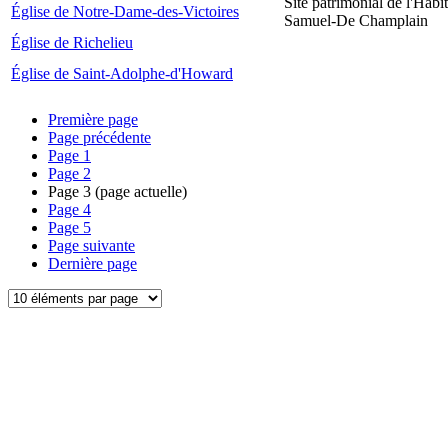
Site patrimonial de l'Habit
Église de Notre-Dame-des-Victoires
Samuel-De Champlain
Église de Richelieu
Église de Saint-Adolphe-d'Howard
Première page
Page précédente
Page
1
Page
2
Page
3
(page actuelle)
Page
4
Page
5
Page suivante
Dernière page