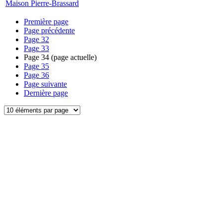
Maison Pierre-Brassard
Première page
Page précédente
Page
32
Page
33
Page
34
(page actuelle)
Page
35
Page
36
Page suivante
Dernière page