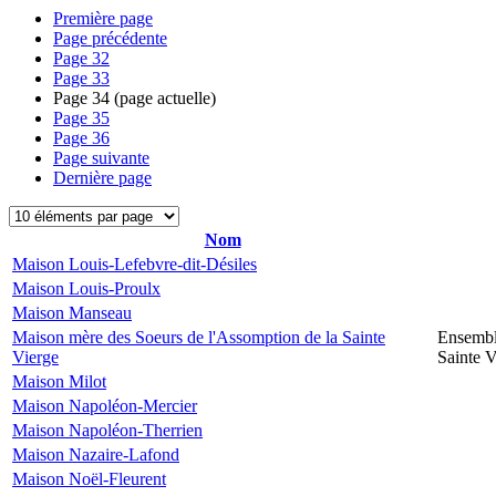
Première page
Page précédente
Page
32
Page
33
Page
34
(page actuelle)
Page
35
Page
36
Page suivante
Dernière page
Nom
Maison Louis-Lefebvre-dit-Désiles
Maison Louis-Proulx
Maison Manseau
Maison mère des Soeurs de l'Assomption de la Sainte
Ensembl
Vierge
Sainte V
Maison Milot
Maison Napoléon-Mercier
Maison Napoléon-Therrien
Maison Nazaire-Lafond
Maison Noël-Fleurent