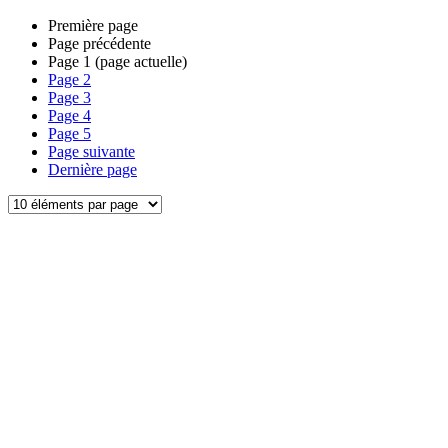
Première page
Page précédente
Page
1
(page actuelle)
Page
2
Page
3
Page
4
Page
5
Page suivante
Dernière page