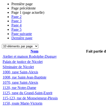
Première page
Page précédente
Page
1
(page actuelle)
Page
2
Page
3
Page
4
Page
5
Page suivante
Dernière page
Nom
Fait partie 
Atelier et maison Rodolphe-Duguay
Palais de justice de Nicolet
Séminaire de Nicolet
1000, rang Saint-Alexis
1008, rue Saint-Jean-Baptiste
1070, rang Saint-Alexis
1120, rue Notre-Dame
1125, rang du Grand-Saint-Esprit
115-123, rue de Monseigneur-Plessis
1150, route Marie-Victorin