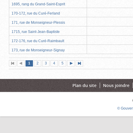
1695, rang du Grand-Saint-Esprit
170-172, rue du Curé-Ferland
171, rue de Monseigneur-Plessis
1715, rue Saint-Jean-Baptiste
172-176, rue du Curé-Raimbault
173, rue de Monseigneur-Signay
Page
(page
Page
Page
Page
Page
1
Première
2
Page
3
4
5
Page
Dernière
actuelle)
page
précédente
suivante
page
Plan du site
Nous joindre
© Gouver