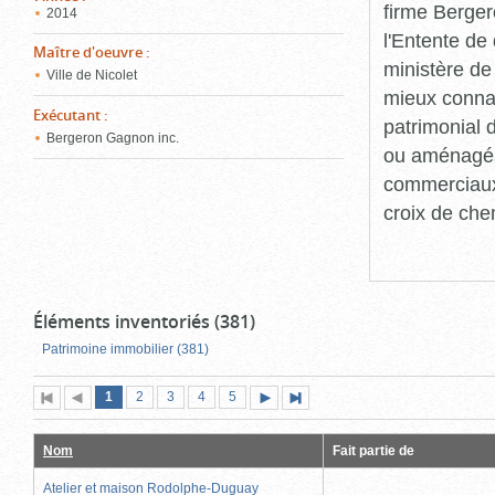
firme Berger
2014
l'Entente de 
Maître d'oeuvre
:
ministère de
Ville de Nicolet
mieux connaît
Exécutant
:
patrimonial d
Bergeron Gagnon inc.
ou aménagés 
commerciaux, 
croix de che
Éléments inventoriés (381)
Patrimoine immobilier (381)
Page
(page
Page
Page
Page
Page
1
Première
2
Page
3
4
5
Page
Dernière
actuelle)
page
précédente
suivante
page
Nom
Fait partie de
Atelier et maison Rodolphe-Duguay