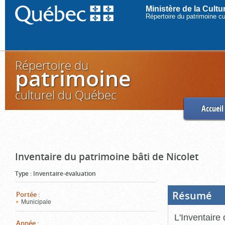
Ministère de la Cult
Répertoire du patrimoine c
Répertoire du
patrimoine
culturel du Québec
Accueil
Inventaire du patrimoine bâti de Nicolet
Type
:
Inventaire-évaluation
Résumé
(Boi
Portée
:
ouve
Municipale
cliq
pou
L'Inventaire 
ferm
Année
: