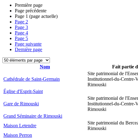
Première page
Page précédente
Page
1
(page actuelle)
Page
2
Page
3
Page
4
Page
5
Page suivante
Dernière page
Nom
Fait partie 
Site patrimonial de l'Ens
Cathédrale de Saint-Germain
Institutionnel-du-Centre-V
Rimouski
Église d'Esprit-Saint
Site patrimonial de l'Ens
Gare de Rimouski
Institutionnel-du-Centre-V
Rimouski
Grand Séminaire de Rimouski
Site patrimonial du Berce
Maison Letendre
Rimouski
Maison Perron