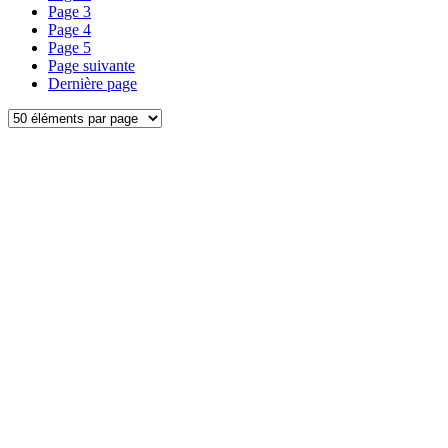
Page
3
Page
4
Page
5
Page suivante
Dernière page