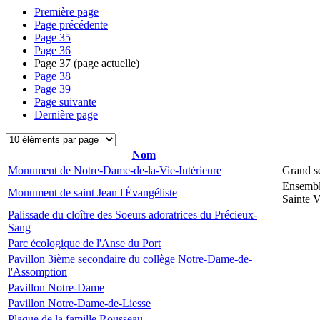
Première page
Page précédente
Page
35
Page
36
Page
37
(page actuelle)
Page
38
Page
39
Page suivante
Dernière page
Nom
Monument de Notre-Dame-de-la-Vie-Intérieure
Grand s
Ensembl
Monument de saint Jean l'Évangéliste
Sainte V
Palissade du cloître des Soeurs adoratrices du Précieux-
Sang
Parc écologique de l'Anse du Port
Pavillon 3ième secondaire du collège Notre-Dame-de-
l'Assomption
Pavillon Notre-Dame
Pavillon Notre-Dame-de-Liesse
Plaque de la famille Rousseau