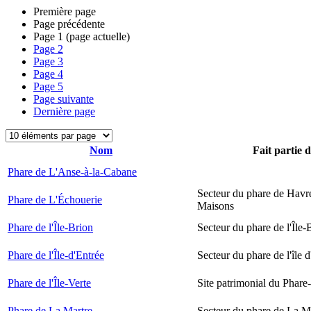
Première page
Page précédente
Page
1
(page actuelle)
Page
2
Page
3
Page
4
Page
5
Page suivante
Dernière page
Nom
Fait partie 
Phare de L'Anse-à-la-Cabane
Secteur du phare de Havr
Phare de L'Échouerie
Maisons
Phare de l'Île-Brion
Secteur du phare de l'Île-
Phare de l'Île-d'Entrée
Secteur du phare de l'île 
Phare de l'Île-Verte
Site patrimonial du Phare-
Phare de La Martre
Secteur du phare de La M