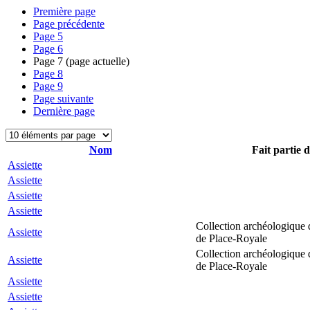
Première page
Page précédente
Page
5
Page
6
Page
7
(page actuelle)
Page
8
Page
9
Page suivante
Dernière page
Nom
Fait partie d
Assiette
Assiette
Assiette
Assiette
Collection archéologique 
Assiette
de Place-Royale
Collection archéologique 
Assiette
de Place-Royale
Assiette
Assiette