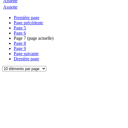
Assiette
Assiette
Première page
Page précédente
Page
5
Page
6
Page
7
(page actuelle)
Page
8
Page
9
Page suivante
Dernière page