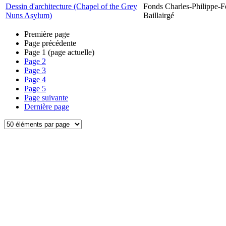
Dessin d'architecture (Chapel of the Grey
Fonds Charles-Philippe-F
Nuns Asylum)
Baillairgé
Première page
Page précédente
Page
1
(page actuelle)
Page
2
Page
3
Page
4
Page
5
Page suivante
Dernière page