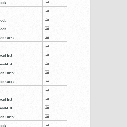
cook
cook
cook
ton-Ouest
ton
tead-Est
tead-Est
ton-Ouest
ton-Ouest
ton
tead-Est
tead-Est
ton-Ouest
cook