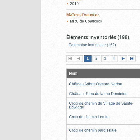
2019
Maître d'oeuvre
:
MRC de Coaticook
Éléments inventoriés (198)
Patrimoine immobilier (162)
Page
(page
Page
Page
Page
1
Première
2
Page
3
4
actuelle)
page
précédente
suivante
page
Nom
Château Arthur-Osmore-Norton
Château d'eau de la rue Dominion
Croix de chemin du Village de Sainte-
Edwidge
Croix de chemin Lemire
Croix de chemin paroissiale