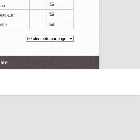
ton
tead-Est
ville
lité