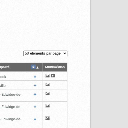
palité
Multimédias
cook
ille
e-Edwidge-de-
n
e-Edwidge-de-
n
e-Edwidge-de-
n