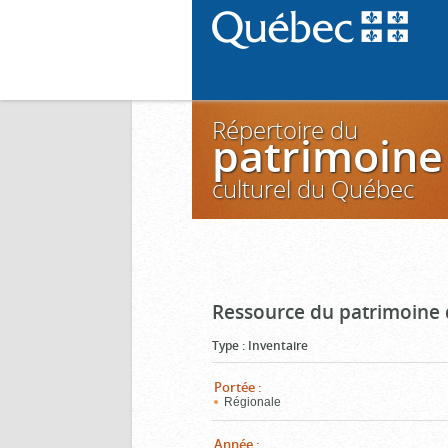
Répertoire du
patrimoine
culturel du Québec
Ressource du patrimoine 
Type
:
Inventaire
Portée
:
Régionale
Année
: