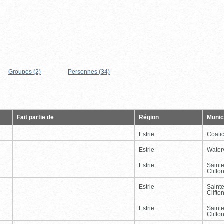
Groupes (2)
Personnes (34)
Page
Dernière
Fait partie de
Région
Munici
Estrie
Coati
Estrie
Waterv
Estrie
Saint
Clifto
Estrie
Saint
Clifto
Estrie
Saint
Clifto