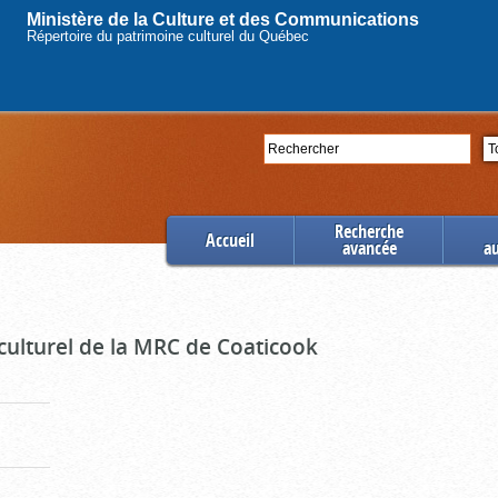
Ministère de la Culture et des Communications
Répertoire du patrimoine culturel du Québec
Rechercher
Se
Recherche
Accueil
avancée
a
culturel de la MRC de Coaticook