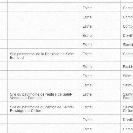
Estrie
Coati
Estrie
Comp
Estrie
Comp
Estrie
Dixvil
Estrie
Stans
Site patrimonial de la Paroisse-de-Saint-
Estrie
Coati
Edmond
Estrie
East 
Estrie
Saint
Estrie
Saint
Site du patrimoine de l'église de Saint-
Estrie
Saint
Venant-de-Paquette
Paque
Site du patrimoine du canton de Sainte-
Estrie
Saint
Edwidge-de-Clifton
Clifto
Estrie
Dixvil
Estrie
Comp