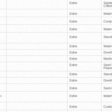
Estrie
Saint
Clifto
Estrie
Waterv
Estrie
Comp
Estrie
Waterv
Estrie
Stans
Estrie
Waterv
Estrie
Dixvil
Estrie
Martin
Estrie
Saint
Paque
Estrie
Stans
Estrie
Dixvil
Estrie
Saint
e-
Estrie
Waterv
Estrie
Coati