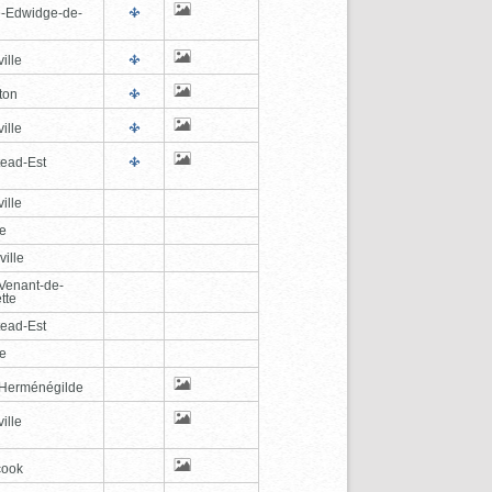
e-Edwidge-de-
n
ille
ton
ille
tead-Est
ille
le
ville
-Venant-de-
tte
tead-Est
le
-Herménégilde
ille
cook