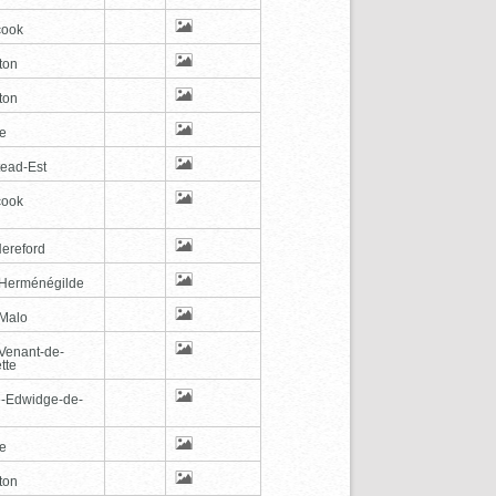
cook
ton
ton
le
tead-Est
cook
Hereford
-Herménégilde
-Malo
-Venant-de-
tte
e-Edwidge-de-
n
le
ton