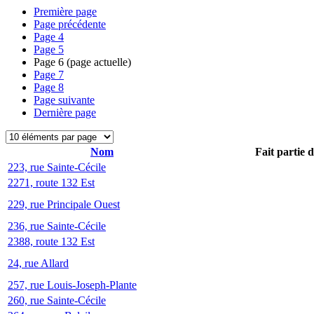
Première page
Page précédente
Page
4
Page
5
Page
6
(page actuelle)
Page
7
Page
8
Page suivante
Dernière page
Nom
Fait partie 
223, rue Sainte-Cécile
2271, route 132 Est
229, rue Principale Ouest
236, rue Sainte-Cécile
2388, route 132 Est
24, rue Allard
257, rue Louis-Joseph-Plante
260, rue Sainte-Cécile