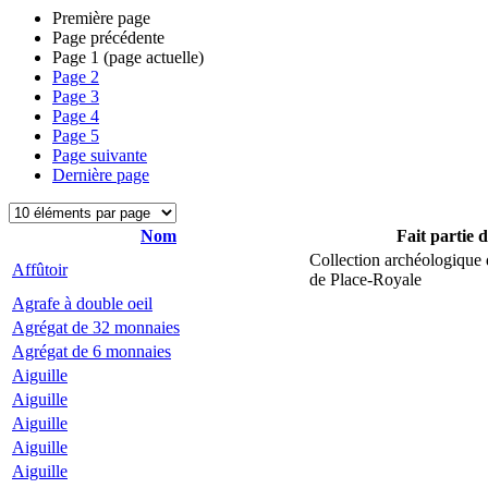
Première page
Page précédente
Page
1
(page actuelle)
Page
2
Page
3
Page
4
Page
5
Page suivante
Dernière page
Nom
Fait partie 
Collection archéologique 
Affûtoir
de Place-Royale
Agrafe à double oeil
Agrégat de 32 monnaies
Agrégat de 6 monnaies
Aiguille
Aiguille
Aiguille
Aiguille
Aiguille