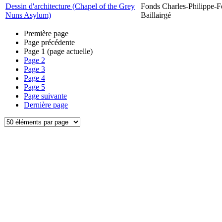
Dessin d'architecture (Chapel of the Grey
Fonds Charles-Philippe-F
Nuns Asylum)
Baillairgé
Première page
Page précédente
Page
1
(page actuelle)
Page
2
Page
3
Page
4
Page
5
Page suivante
Dernière page