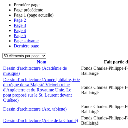
Première page
Page précédente
Page
1
(page actuelle)
Page
2
Page
3
Page
4
Page
5
Page suivante
Dernière page
Nom
Fait partie 
Dessin d'architecture (Académie de
Fonds Charles-Philippe-F
musique)
Baillairgé
Dessin d'architecture (Année jubilaire, 60e
du règne de sa Majesté Victoria reine
Fonds Charles-Philippe-F
d'Angleterre et du Royaume Unie. Le
Baillairgé
pont proposé sur le St. Laurent devant
Québec)
Fonds Charles-Philippe-F
Dessin d'architecture (Arc, tablette)
Baillairgé
Fonds Charles-Philippe-F
Dessin d'architecture (Asile de la Charité)
Baillairgé