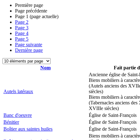
Première page
Page précédente
Page
1
(page actuelle)
Page
2
Page
3
Page
4
Page
5
Page suivante
Dernière page
Nom
Fait partie 
Ancienne église de Saint-
Biens mobiliers à caractèr
(Autels anciens des XVII
Autels latéraux
siècles)
Biens mobiliers à caractèr
(Tabernacles anciens des 
XVIIIe siècles)
Banc d'oeuvre
Église de Saint-François
Bénitier
Église de Saint-François
Boîtier aux saintes huiles
Église de Saint-François
Biens mobiliers à caractèr