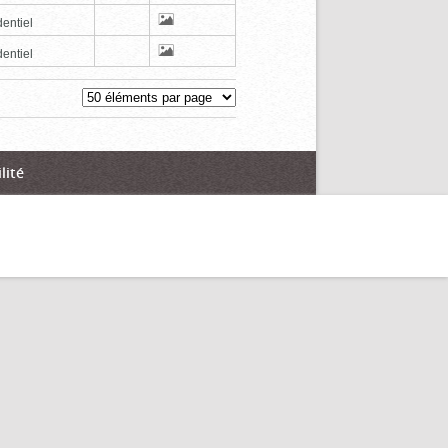
entiel
entiel
lité