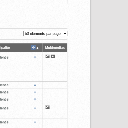
ipalité
Multimédias
entiel
entiel
entiel
entiel
entiel
entiel