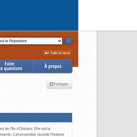
ction
Augmenter
Taille du texte
la
Foire
À propos
ux questions
Partager
 de l'île d'Orléans. Elle est la
iments. Cet ensemble raconte l'histoire