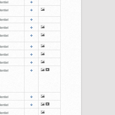
entiel
entiel
entiel
entiel
entiel
entiel
entiel
entiel
entiel
entiel
entiel
entiel