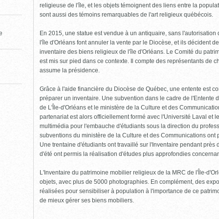
religieuse de l'île, et les objets témoignent des liens entre la popula
sont aussi des témoins remarquables de l'art religieux québécois.
En 2015, une statue est vendue à un antiquaire, sans l'autorisatio
le
l'île d'Orléans font annuler la vente par le Diocèse, et ils décident 
inventaire des biens religieux de l'île d'Orléans. Le Comité du patrim
est mis sur pied dans ce contexte. Il compte des représentants de c
assume la présidence.
Grâce à l'aide financière du Diocèse de Québec, une entente est co
préparer un inventaire. Une subvention dans le cadre de l'Entente 
de L'Île-d'Orléans et le ministère de la Culture et des Communicat
partenariat est alors officiellement formé avec l'Université Laval et
multimédia pour l'embauche d'étudiants sous la direction du profes
subventions du ministère de la Culture et des Communications ont pe
Une trentaine d'étudiants ont travaillé sur l'Inventaire pendant près
d'été ont permis la réalisation d'études plus approfondies concernant
L'Inventaire du patrimoine mobilier religieux de la MRC de l'Île-d'
objets, avec plus de 5000 photographies. En complément, des expos
réalisées pour sensibiliser à population à l'importance de ce patrimoi
de mieux gérer ses biens mobiliers.