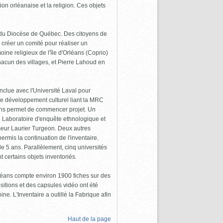
tion orléanaise et la religion. Ces objets
n du Diocèse de Québec. Des citoyens de
de créer un comité pour réaliser un
oine religieux de l'île d'Orléans (Coprio)
hacun des villages, et Pierre Lahoud en
nclue avec l'Université Laval pour
de développement culturel liant la MRC
ions permet de commencer projet. Un
 le Laboratoire d'enquête ethnologique et
seur Laurier Turgeon. Deux autres
rmis la continuation de l'inventaire.
 de 5 ans. Parallèlement, cinq universités
 certains objets inventoriés.
Orléans compte environ 1900 fiches sur des
itions et des capsules vidéo ont été
ne. L'Inventaire a outillé la Fabrique afin
Haut de la page