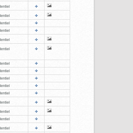
entiel
entiel
entiel
entiel
entiel
entiel
entiel
entiel
entiel
entiel
entiel
entiel
entiel
entiel
entiel