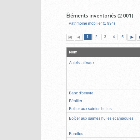
Éléments inventoriés (2 001)
Patrimoine mobilier (1 994)
Page
(page
Page
Page
Page
Page
1
Première
2
Page
3
4
5
actuelle)
page
précédente
suiva
Nom
Autels latéraux
Banc d'oeuvre
Bénitier
Boîtier aux saintes huiles
Boîtier aux saintes huiles et ampoules
Burettes