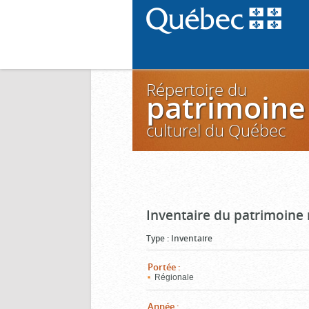
Répertoire du
patrimoine
culturel du Québec
Inventaire du patrimoine m
Type
:
Inventaire
Portée
:
Régionale
Année
: