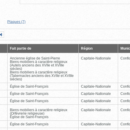
Plaques (7)
Page
Dernière
nte
page
Fait partie de
Région
Munic
Ancienne église de Saint-Pierre
Capitale-Nationale
Confid
Biens mobiliers à caractère religieux
(Autels anciens des XVIIe et XVIIIe
siècles)
Biens mobiliers à caractère religieux
(Tabernacles anciens des XVIIe et XVIIIe
siècles)
Église de Saint-François
Capitale-Nationale
Confid
Église de Saint-François
Capitale-Nationale
Confid
Église de Saint-François
Capitale-Nationale
Confid
Biens mobiliers à caractère religieux
Capitale-Nationale
Confid
(Orfèvrerie religieuse)
Église de Saint-François
Église de Saint-François
Capitale-Nationale
Confid