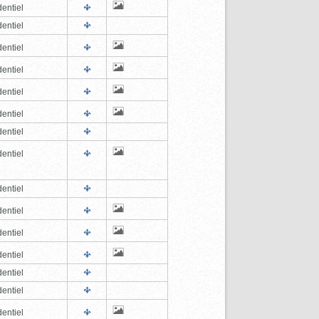
entiel
entiel
entiel
entiel
entiel
entiel
entiel
entiel
entiel
entiel
entiel
entiel
entiel
entiel
entiel