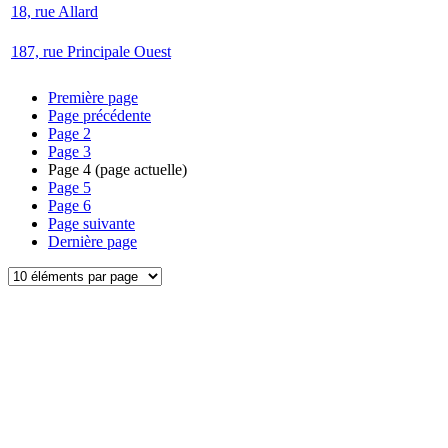
18, rue Allard
187, rue Principale Ouest
Première page
Page précédente
Page
2
Page
3
Page
4
(page actuelle)
Page
5
Page
6
Page suivante
Dernière page