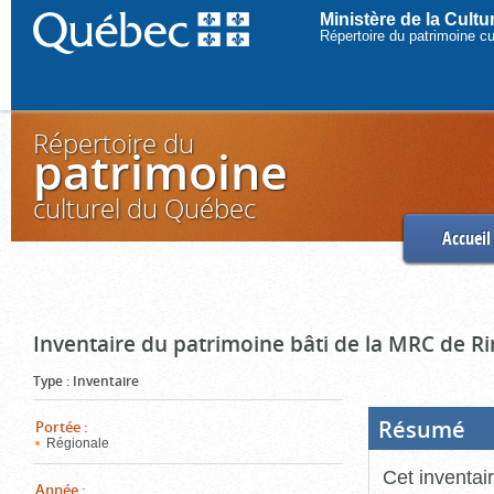
Ministère de la Cult
Répertoire du patrimoine c
Répertoire du
patrimoine
culturel du Québec
Accueil
Inventaire du patrimoine bâti de la MRC de R
Type
:
Inventaire
Résumé
(Boi
Portée
:
ouve
Régionale
cliq
pou
Cet inventai
ferm
Année
: