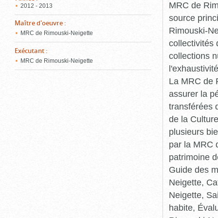
MRC de Rimou
2012 - 2013
source princ
Maître d'oeuvre
:
Rimouski-Nei
MRC de Rimouski-Neigette
collectivité
Exécutant
:
collections 
MRC de Rimouski-Neigette
l'exhaustivit
La MRC de Ri
assurer la p
transférées 
de la Cultur
plusieurs bi
par la MRC d
patrimoine d
Guide des ma
Neigette, C
Neigette, Sa
habite, Éval