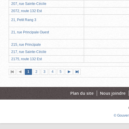
207, rue Sainte-Cécile
2072, route 132 Est
21, Petit Rang 3
21, rue Principale Ouest
215, rue Principale
217, rue Sainte-Cécile
2175, route 132 Est
Page
(page
Page
Page
Page
Page
1
Première
2
Page
3
4
5
Page
Dernière
actuelle)
page
précédente
suivante
page
Plan du site
Nous joindre
© Gouver