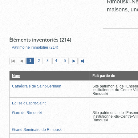
Rimouski-Nei
maisons, une
Éléments inventoriés (214)
Patrimoine immobilier (214)
Page
(page
Page
Page
Page
Page
1
Première
2
Page
3
4
5
Page
Dernière
actuelle)
page
précédente
suivante
page
Nom
Fait partie de
Cathédrale de Saint-Germain
Site patrimonial de l'Ensem
Institutionnel-du-Centre-Vil
Rimouski
Église d'Esprit-Saint
Gare de Rimouski
Site patrimonial de l'Ensem
Institutionnel-du-Centre-Vil
Rimouski
Grand Séminaire de Rimouski