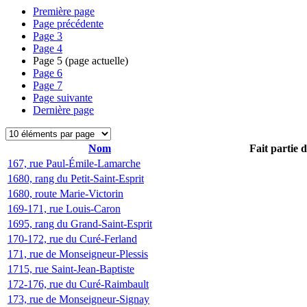
Première page
Page précédente
Page
3
Page
4
Page
5
(page actuelle)
Page
6
Page
7
Page suivante
Dernière page
Nom
Fait partie 
167, rue Paul-Émile-Lamarche
1680, rang du Petit-Saint-Esprit
1680, route Marie-Victorin
169-171, rue Louis-Caron
1695, rang du Grand-Saint-Esprit
170-172, rue du Curé-Ferland
171, rue de Monseigneur-Plessis
1715, rue Saint-Jean-Baptiste
172-176, rue du Curé-Raimbault
173, rue de Monseigneur-Signay