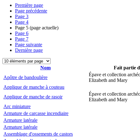
Première page
Page précédente
Page
3
Page
4
Page
5
(page actuelle)
Page
6
Page
7
Page suivante
Dernière page
Nom
Fait partie 
Épave et collection arché
Apôtre de bandoulière
Elizabeth and Mary
Applique de manche à couteau
Épave et collection arché
Applique de manche de rasoir
Elizabeth and Mary
Arc miniature
Armature de carcasse incendiaire
Armature latérale
Armature latérale
Assemblage d'ossements de castors