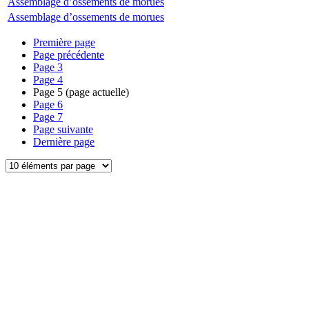
Assemblage d’ossements de morues
Assemblage d’ossements de morues
Première page
Page précédente
Page
3
Page
4
Page
5
(page actuelle)
Page
6
Page
7
Page suivante
Dernière page