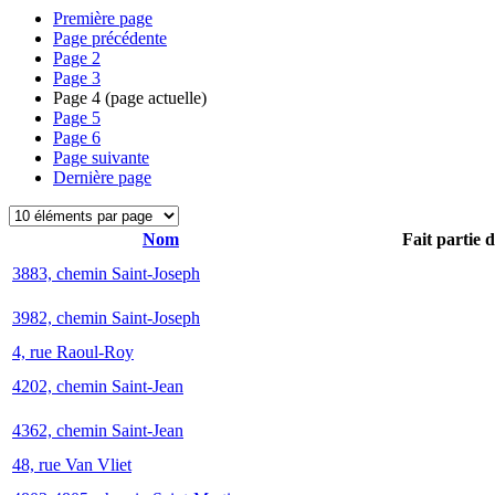
Première page
Page précédente
Page
2
Page
3
Page
4
(page actuelle)
Page
5
Page
6
Page suivante
Dernière page
Nom
Fait partie 
3883, chemin Saint-Joseph
3982, chemin Saint-Joseph
4, rue Raoul-Roy
4202, chemin Saint-Jean
4362, chemin Saint-Jean
48, rue Van Vliet