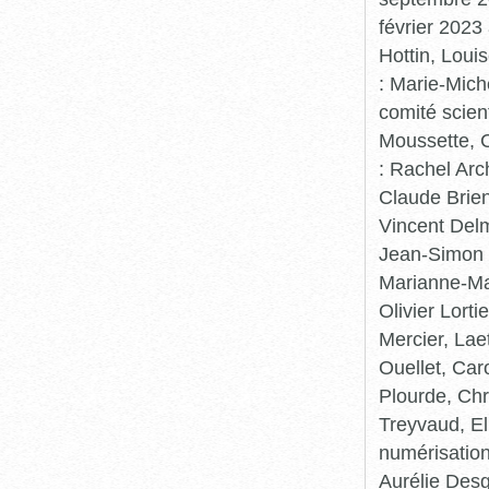
février 2023
Hottin, Loui
: Marie-Mic
comité scient
Moussette, C
: Rachel Arc
Claude Brie
Vincent Delm
Jean-Simon 
Marianne-Mar
Olivier Lort
Mercier, Lae
Ouellet, Car
Plourde, Chr
Treyvaud, El
numérisation
Aurélie Desg