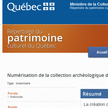
Ministère de la Cult
Répertoire du patrimoine c
Répertoire du
patrimoine
culturel du Québec
Accueil
Numérisation de la collection archéologique 
Type
:
Inventaire
Résumé
(Boi
Portée
:
ouve
Nationale
cliq
pou
La création 
ferm
Année
: