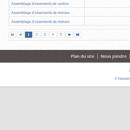
Assemblage d'ossements de castors
Assemblage d’ossements de morues
Assemblage d’ossements de morues
Page
(page
Page
Page
Page
Page
1
Première
2
Page
3
4
5
Page
Dernière
actuelle)
page
précédente
suivante
page
Plan du site
Nous joindre
© Gouver