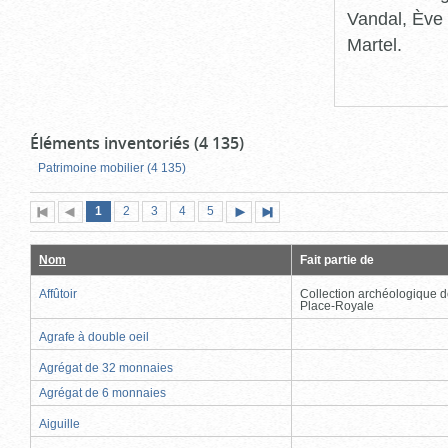
Vandal, Ève 
Martel.
Éléments inventoriés (4 135)
Patrimoine mobilier (4 135)
Page
(page
Page
Page
Page
Page
1
Première
2
Page
3
4
5
Page
Dernière
actuelle)
page
précédente
suivante
page
Nom
Fait partie de
Affûtoir
Collection archéologique d
Place-Royale
Agrafe à double oeil
Agrégat de 32 monnaies
Agrégat de 6 monnaies
Aiguille