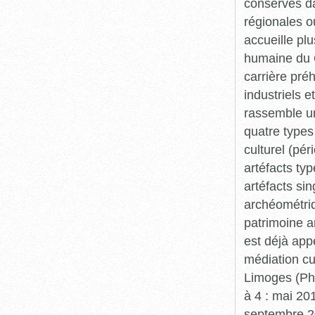
conservés da
régionales o
accueille plu
humaine du Q
carrière pré
industriels e
rassemble un
quatre types 
culturel (pér
artéfacts ty
artéfacts si
archéométriq
patrimoine a
est déjà app
médiation cu
Limoges (Pha
à 4 : mai 20
septembre 20