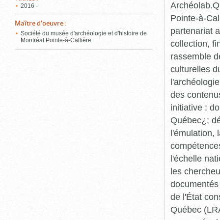
Archéolab.Qu
2016 -
Pointe-à-Call
Maître d'oeuvre
:
partenariat 
Société du musée d'archéologie et d'histoire de
Montréal Pointe-à-Callière
collection, 
rassemble de
culturelles d
l'archéologi
des contenus 
initiative :
Québec¿; dév
l'émulation,
compétences¿
l'échelle na
les chercheur
documentés p
de l'État co
Québec (LRAQ