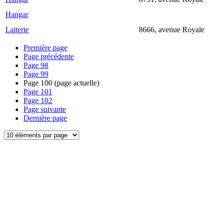
Hangar
Laiterie
8666, avenue Royale
Première page
Page précédente
Page
98
Page
99
Page
100
(page actuelle)
Page
101
Page
102
Page suivante
Dernière page