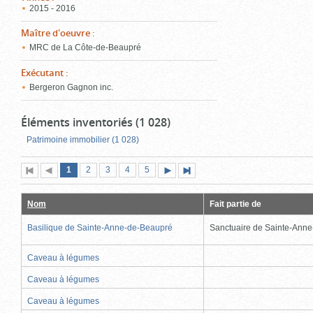
2015 - 2016
Maître d'oeuvre
:
MRC de La Côte-de-Beaupré
Exécutant
:
Bergeron Gagnon inc.
Éléments inventoriés (1 028)
Patrimoine immobilier (1 028)
Page
(page
Page
Page
Page
Page
1
Première
2
Page
3
4
5
Page
Dernière
actuelle)
page
précédente
suivante
page
Nom
Fait partie de
Basilique de Sainte-Anne-de-Beaupré
Sanctuaire de Sainte-Ann
Caveau à légumes
Caveau à légumes
Caveau à légumes