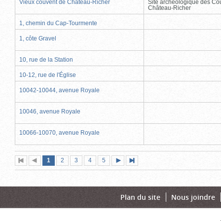
Vieux couvent de Château-Richer
Site archéologique des Co
Château-Richer
1, chemin du Cap-Tourmente
1, côte Gravel
10, rue de la Station
10-12, rue de l'Église
10042-10044, avenue Royale
10046, avenue Royale
10066-10070, avenue Royale
Page
(page
Page
Page
Page
Page
1
Première
2
Page
3
4
5
Page
Dernière
actuelle)
page
précédente
suivante
page
Plan du site
Nous joindre