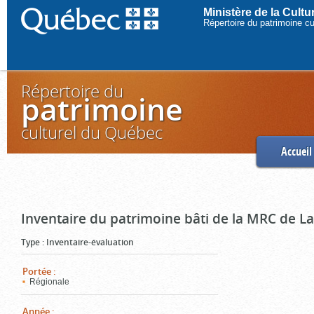
Ministère de la Cult
Répertoire du patrimoine c
Répertoire du
patrimoine
culturel du Québec
Accueil
Inventaire du patrimoine bâti de la MRC de L
Type
:
Inventaire-évaluation
Portée
:
Régionale
Année
: