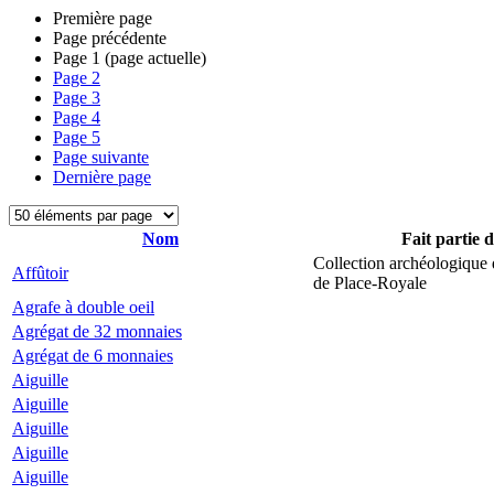
Première page
Page précédente
Page
1
(page actuelle)
Page
2
Page
3
Page
4
Page
5
Page suivante
Dernière page
Nom
Fait partie 
Collection archéologique 
Affûtoir
de Place-Royale
Agrafe à double oeil
Agrégat de 32 monnaies
Agrégat de 6 monnaies
Aiguille
Aiguille
Aiguille
Aiguille
Aiguille