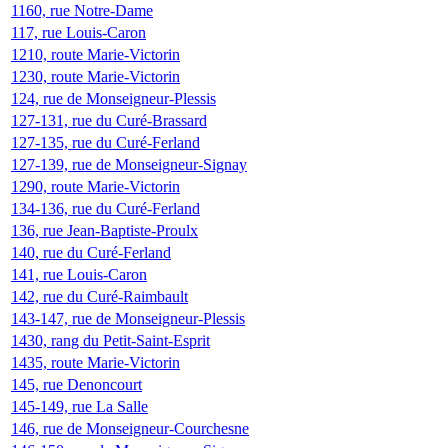
1160, rue Notre-Dame
117, rue Louis-Caron
1210, route Marie-Victorin
1230, route Marie-Victorin
124, rue de Monseigneur-Plessis
127-131, rue du Curé-Brassard
127-135, rue du Curé-Ferland
127-139, rue de Monseigneur-Signay
1290, route Marie-Victorin
134-136, rue du Curé-Ferland
136, rue Jean-Baptiste-Proulx
140, rue du Curé-Ferland
141, rue Louis-Caron
142, rue du Curé-Raimbault
143-147, rue de Monseigneur-Plessis
1430, rang du Petit-Saint-Esprit
1435, route Marie-Victorin
145, rue Denoncourt
145-149, rue La Salle
146, rue de Monseigneur-Courchesne