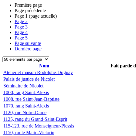
Première page
Page précédente
Page
1
(page actuelle)
Page
2
Page
3
Page
4
Page
5
Page suivante
Dernière page
Nom
Fait partie 
Atelier et maison Rodolphe-Duguay
Palais de justice de Nicolet
Séminaire de Nicolet
1000, rang Saint-Alexis
1008, rue Saint-Jean-Baptiste
1070, rang Saint-Alexis
1120, rue Notre-Dame
1125, rang du Grand-Saint-Esprit
115-123, rue de Monseigneur-Plessis
1150, route Marie-Victorin