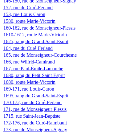
146-150, rue de Monseigneur-Signay
152, rue du Curé-Ferland
153, rue Louis-Caron
1580, route Marie-Victorin
160-162, rue de Monseigneur-Plessis
1610-1612, route Marie-Victorin
1625, rang du Grand-Saint-Esprit
164, rue du Curé-Ferland
165, rue de Monseigneur-Courchesne
166, rue Wilfrid-Camirand
167, rue Paul-Émile-Lamarche
1680, rang du Petit-Saint-Esprit
1680, route Marie-Victorin
169-171, rue Louis-Caron
1695, rang du Grand-Saint-Esprit
170-172, rue du Curé-Ferland
171, rue de Monseigneur-Plessis
1715, rue Saint-Jean-Baptiste
172-176, rue du Curé-Raimbault
173, rue de Monseigneur-Signay