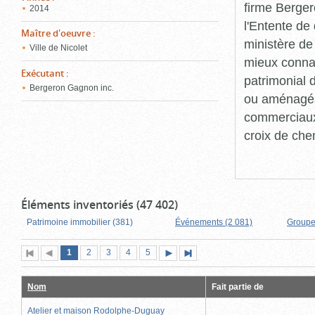
firme Berger
2014
l'Entente de 
Maître d'oeuvre
:
ministère de
Ville de Nicolet
mieux connaît
Exécutant
:
patrimonial d
Bergeron Gagnon inc.
ou aménagés 
commerciaux, 
croix de che
Éléments inventoriés (47 402)
Patrimoine immobilier (381)
Événements (2 081)
Groupe
Page
(page
Page
Page
Page
Page
1
Première
2
Page
3
4
5
Page
Dernière
actuelle)
page
précédente
suivante
page
Nom
Fait partie de
Atelier et maison Rodolphe-Duguay