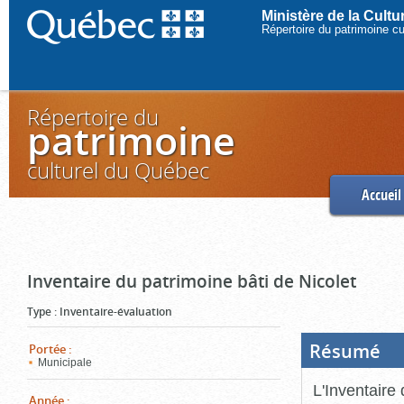
Ministère de la Cult
Répertoire du patrimoine c
Répertoire du
patrimoine
culturel du Québec
Accueil
Inventaire du patrimoine bâti de Nicolet
Type
:
Inventaire-évaluation
Résumé
(Boi
Portée
:
ouve
Municipale
cliq
pou
L'Inventaire 
ferm
Année
: