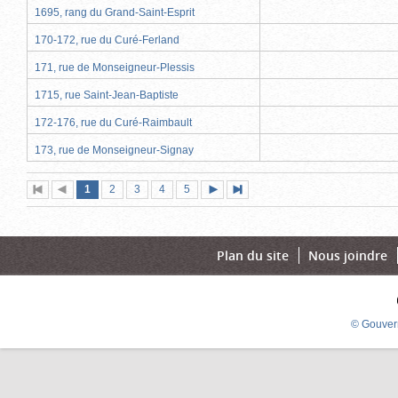
1695, rang du Grand-Saint-Esprit
170-172, rue du Curé-Ferland
171, rue de Monseigneur-Plessis
1715, rue Saint-Jean-Baptiste
172-176, rue du Curé-Raimbault
173, rue de Monseigneur-Signay
Page
(page
Page
Page
Page
Page
1
Première
2
Page
3
4
5
Page
Dernière
actuelle)
page
précédente
suivante
page
Plan du site
Nous joindre
© Gouver