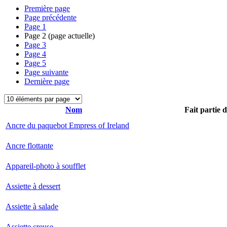
Première page
Page précédente
Page
1
Page
2
(page actuelle)
Page
3
Page
4
Page
5
Page suivante
Dernière page
Nom
Fait partie 
Ancre du paquebot Empress of Ireland
Ancre flottante
Appareil-photo à soufflet
Assiette à dessert
Assiette à salade
Assiette creuse