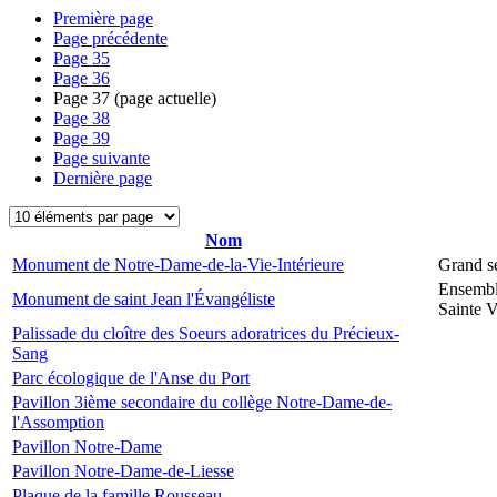
Première page
Page précédente
Page
35
Page
36
Page
37
(page actuelle)
Page
38
Page
39
Page suivante
Dernière page
Nom
Monument de Notre-Dame-de-la-Vie-Intérieure
Grand s
Ensembl
Monument de saint Jean l'Évangéliste
Sainte V
Palissade du cloître des Soeurs adoratrices du Précieux-
Sang
Parc écologique de l'Anse du Port
Pavillon 3ième secondaire du collège Notre-Dame-de-
l'Assomption
Pavillon Notre-Dame
Pavillon Notre-Dame-de-Liesse
Plaque de la famille Rousseau