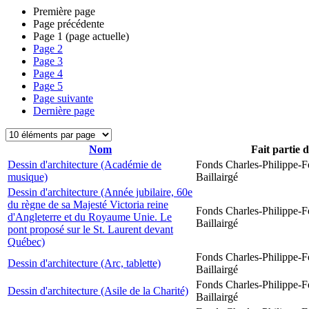
Première page
Page précédente
Page
1
(page actuelle)
Page
2
Page
3
Page
4
Page
5
Page suivante
Dernière page
Nom
Fait partie 
Dessin d'architecture (Académie de
Fonds Charles-Philippe-F
musique)
Baillairgé
Dessin d'architecture (Année jubilaire, 60e
du règne de sa Majesté Victoria reine
Fonds Charles-Philippe-F
d'Angleterre et du Royaume Unie. Le
Baillairgé
pont proposé sur le St. Laurent devant
Québec)
Fonds Charles-Philippe-F
Dessin d'architecture (Arc, tablette)
Baillairgé
Fonds Charles-Philippe-F
Dessin d'architecture (Asile de la Charité)
Baillairgé