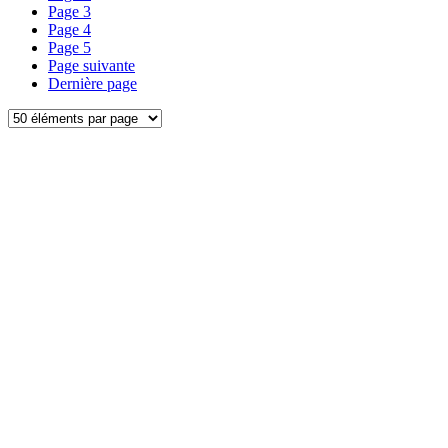
Page
3
Page
4
Page
5
Page suivante
Dernière page