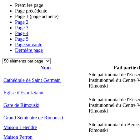
Première page
Page précédente
Page
1
(page actuelle)
Page
2
Page
3
Page
4
Page
5
Page suivante
Dernière page
Nom
Fait partie 
Site patrimonial de l'Ens
Cathédrale de Saint-Germain
Institutionnel-du-Centre-V
Rimouski
Église d'Esprit-Saint
Site patrimonial de l'Ens
Gare de Rimouski
Institutionnel-du-Centre-V
Rimouski
Grand Séminaire de Rimouski
Site patrimonial du Berce
Maison Letendre
Rimouski
Maison Perron