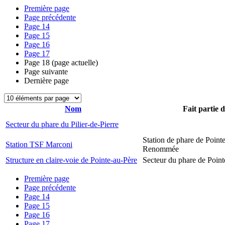
Première page
Page précédente
Page
14
Page
15
Page
16
Page
17
Page
18
(page actuelle)
Page suivante
Dernière page
Nom
Fait partie 
Secteur du phare du Pilier-de-Pierre
Station de phare de Pointe
Station TSF Marconi
Renommée
Structure en claire-voie de Pointe-au-Père
Secteur du phare de Point
Première page
Page précédente
Page
14
Page
15
Page
16
Page
17