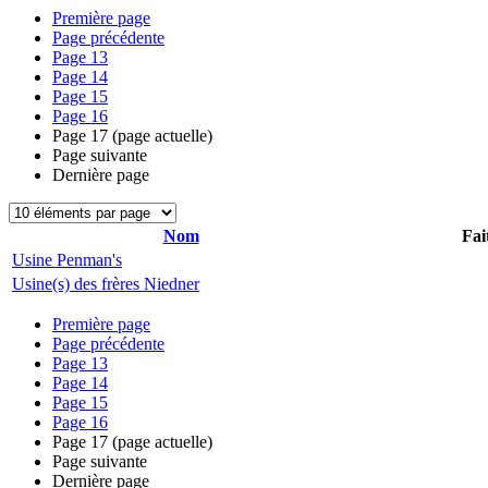
Première page
Page précédente
Page
13
Page
14
Page
15
Page
16
Page
17
(page actuelle)
Page suivante
Dernière page
Nom
Fai
Usine Penman's
Usine(s) des frères Niedner
Première page
Page précédente
Page
13
Page
14
Page
15
Page
16
Page
17
(page actuelle)
Page suivante
Dernière page