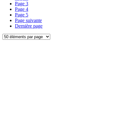
Page
3
Page
4
Page
5
Page suivante
Dernière page