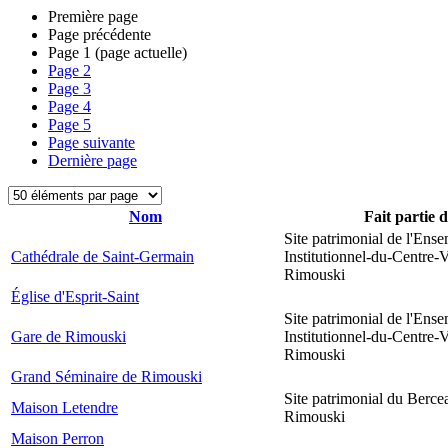
Première page
Page précédente
Page
1
(page actuelle)
Page
2
Page
3
Page
4
Page
5
Page suivante
Dernière page
Nom
Fait partie 
Site patrimonial de l'Ens
Cathédrale de Saint-Germain
Institutionnel-du-Centre-V
Rimouski
Église d'Esprit-Saint
Site patrimonial de l'Ens
Gare de Rimouski
Institutionnel-du-Centre-V
Rimouski
Grand Séminaire de Rimouski
Site patrimonial du Berce
Maison Letendre
Rimouski
Maison Perron