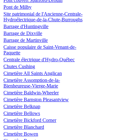
Pont couvert Spafford-Drouin
Pont de Milby
Site patrimonial de l'Ancienne-Centrale-
Hydroélectrique-de-la-Chute-Burroughs
Barrage d'Huntingville
Barrage de Dixville
Barrage de Martinville
Caisse populaire de Saint-Venant-de-
Paquette
Centrale électrique d'Hydro-Québec
Chutes Cushing
Cimetière All Saints Anglican
Cimetière Assomption-de-la-
Bienheureuse-Vierge-Marie
Cimetière Baldwin-Wheeler
Cimetière Barnston Pleasantview
Cimetière Belknap
Cimetière Bellows
Cimetière Bickford Corner
Cimetière Blanchard
Cimetière Bowen