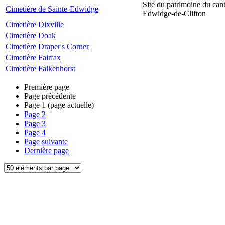
Site du patrimoine du can
Cimetière de Sainte-Edwidge
Edwidge-de-Clifton
Cimetière Dixville
Cimetière Doak
Cimetière Draper's Corner
Cimetière Fairfax
Cimetière Falkenhorst
Première page
Page précédente
Page
1
(page actuelle)
Page
2
Page
3
Page
4
Page suivante
Dernière page