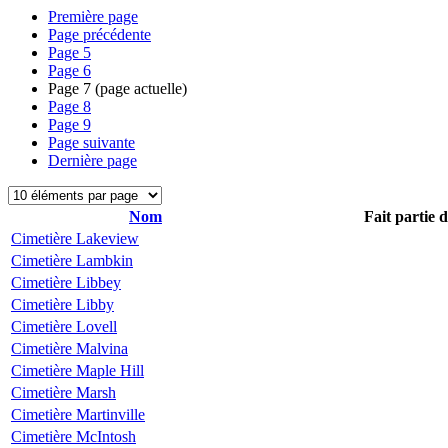
Première page
Page précédente
Page
5
Page
6
Page
7
(page actuelle)
Page
8
Page
9
Page suivante
Dernière page
Nom
Fait partie 
Cimetière Lakeview
Cimetière Lambkin
Cimetière Libbey
Cimetière Libby
Cimetière Lovell
Cimetière Malvina
Cimetière Maple Hill
Cimetière Marsh
Cimetière Martinville
Cimetière McIntosh