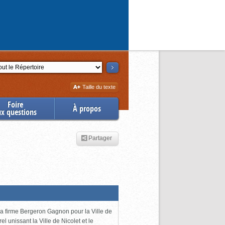
ction
Augmenter
Taille du texte
la
Foire
À propos
ux questions
Partager
 la firme Bergeron Gagnon pour la Ville de
l unissant la Ville de Nicolet et le