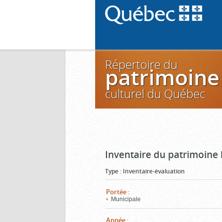
Répertoire du
patrimoine
culturel du Québec
Inventaire du patrimoine 
Type
:
Inventaire-évaluation
Portée
:
Municipale
Année
: