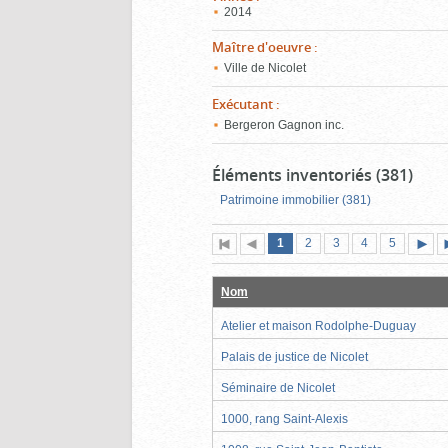
2014
Maître d'oeuvre
:
Ville de Nicolet
Exécutant
:
Bergeron Gagnon inc.
Éléments inventoriés (381)
Patrimoine immobilier (381)
Page
(page
Page
Page
Page
Page
1
Première
2
Page
3
4
5
actuelle)
page
précédente
suiva
Nom
Atelier et maison Rodolphe-Duguay
Palais de justice de Nicolet
Séminaire de Nicolet
1000, rang Saint-Alexis