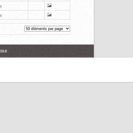
t
t
lité