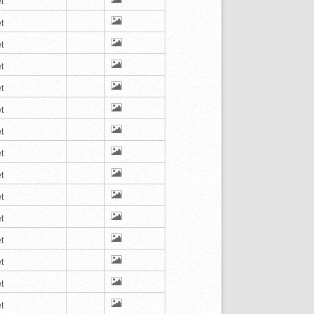
t
t
t
t
t
t
t
t
t
t
t
t
t
t
t