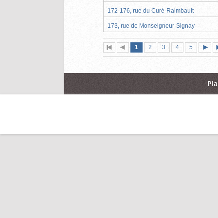
172-176, rue du Curé-Raimbault
173, rue de Monseigneur-Signay
Page
(page
Page
Page
Page
Page
1
Première
2
Page
3
4
5
actuelle)
page
précédente
suiva
Pla