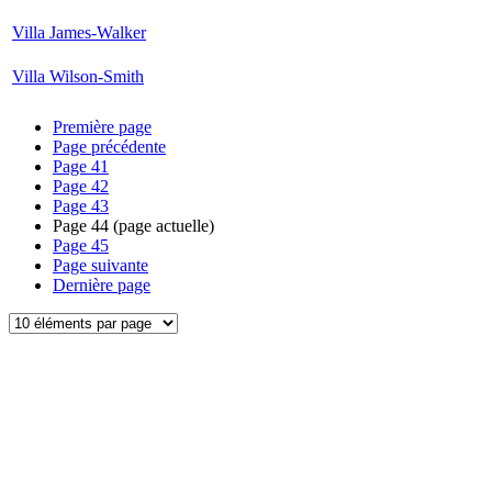
Villa James-Walker
Villa Wilson-Smith
Première page
Page précédente
Page
41
Page
42
Page
43
Page
44
(page actuelle)
Page
45
Page suivante
Dernière page