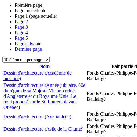
Première page
Page précédente
Page
1
(page actuelle)
Page
2
Page
3
Page
4
Page
5
Page suivante
Dernière page
Nom
Fait partie 
Dessin d'architecture (Académie de
Fonds Charles-Philippe-F
musique)
Baillairgé
Dessin d'architecture (Année jubilaire, 60e
du règne de sa Majesté Victoria reine
Fonds Charles-Philippe-F
d'Angleterre et du Royaume Unie. Le
Baillairgé
pont proposé sur le St. Laurent devant
Québec)
Fonds Charles-Philippe-F
Dessin d'architecture (Arc, tablette)
Baillairgé
Fonds Charles-Philippe-F
Dessin d'architecture (Asile de la Charité)
Baillairgé