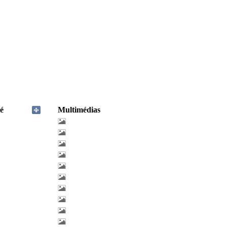
é
Multimédias