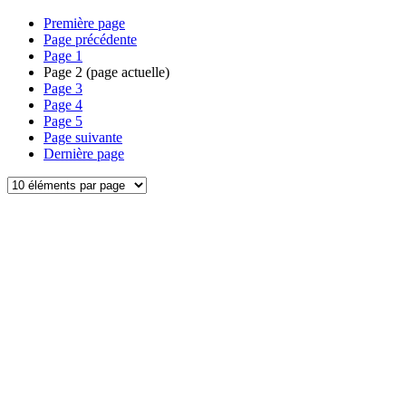
Première page
Page précédente
Page
1
Page
2
(page actuelle)
Page
3
Page
4
Page
5
Page suivante
Dernière page