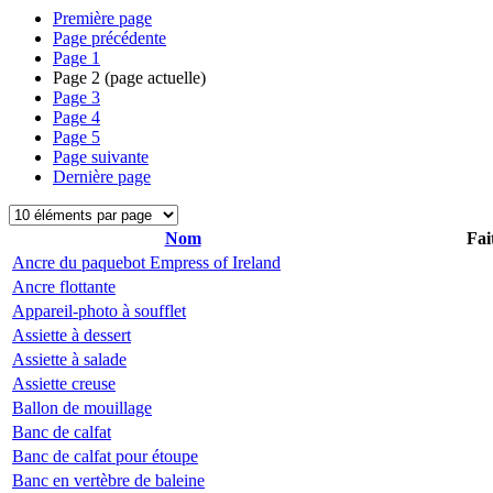
Première page
Page précédente
Page
1
Page
2
(page actuelle)
Page
3
Page
4
Page
5
Page suivante
Dernière page
Nom
Fai
Ancre du paquebot Empress of Ireland
Ancre flottante
Appareil-photo à soufflet
Assiette à dessert
Assiette à salade
Assiette creuse
Ballon de mouillage
Banc de calfat
Banc de calfat pour étoupe
Banc en vertèbre de baleine