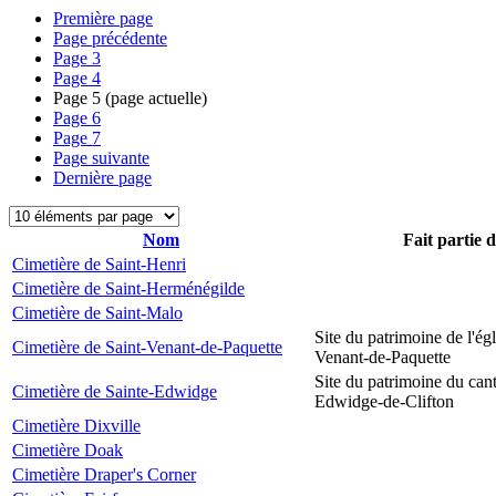
Première page
Page précédente
Page
3
Page
4
Page
5
(page actuelle)
Page
6
Page
7
Page suivante
Dernière page
Nom
Fait partie 
Cimetière de Saint-Henri
Cimetière de Saint-Herménégilde
Cimetière de Saint-Malo
Site du patrimoine de l'égl
Cimetière de Saint-Venant-de-Paquette
Venant-de-Paquette
Site du patrimoine du can
Cimetière de Sainte-Edwidge
Edwidge-de-Clifton
Cimetière Dixville
Cimetière Doak
Cimetière Draper's Corner