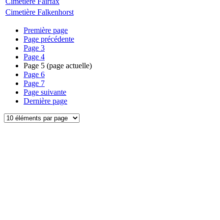
Cimetière Fairfax
Cimetière Falkenhorst
Première page
Page précédente
Page
3
Page
4
Page
5
(page actuelle)
Page
6
Page
7
Page suivante
Dernière page