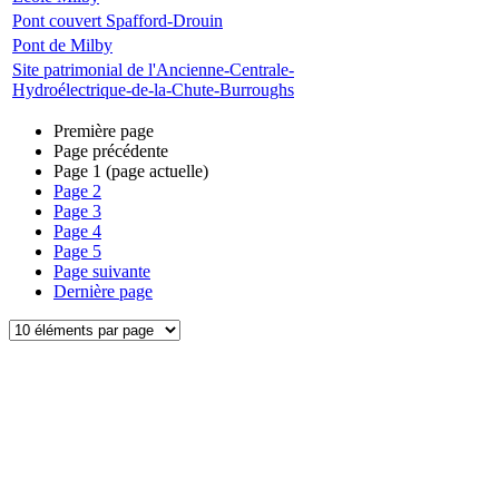
Pont couvert Spafford-Drouin
Pont de Milby
Site patrimonial de l'Ancienne-Centrale-
Hydroélectrique-de-la-Chute-Burroughs
Première page
Page précédente
Page
1
(page actuelle)
Page
2
Page
3
Page
4
Page
5
Page suivante
Dernière page