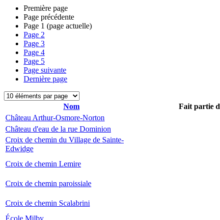
Première page
Page précédente
Page
1
(page actuelle)
Page
2
Page
3
Page
4
Page
5
Page suivante
Dernière page
Nom
Fait partie 
Château Arthur-Osmore-Norton
Château d'eau de la rue Dominion
Croix de chemin du Village de Sainte-
Edwidge
Croix de chemin Lemire
Croix de chemin paroissiale
Croix de chemin Scalabrini
École Milby