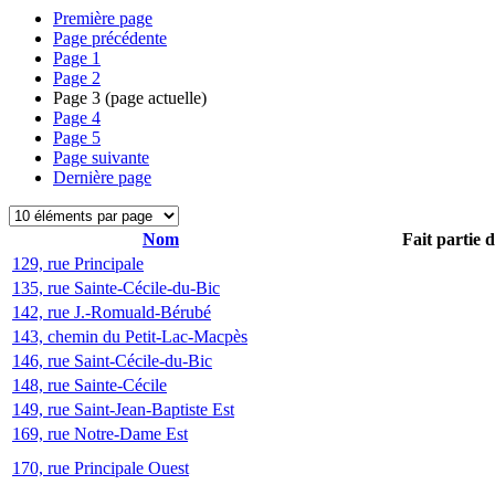
Première page
Page précédente
Page
1
Page
2
Page
3
(page actuelle)
Page
4
Page
5
Page suivante
Dernière page
Nom
Fait partie 
129, rue Principale
135, rue Sainte-Cécile-du-Bic
142, rue J.-Romuald-Bérubé
143, chemin du Petit-Lac-Macpès
146, rue Saint-Cécile-du-Bic
148, rue Sainte-Cécile
149, rue Saint-Jean-Baptiste Est
169, rue Notre-Dame Est
170, rue Principale Ouest