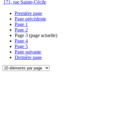
171, rue Sainte-Cécile
Première page
Page précédente
Page
1
Page
2
Page
3
(page actuelle)
Page
4
Page
5
Page suivante
Dernière page