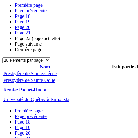
Première page
Page précédente
Page
18
Page
19
Page
20
Page
21
Page
22
(page actuelle)
Page suivante
Dernière page
Nom
Fait partie 
Presbytère de Sainte-Cécile
Presbytère de Sainte-Odile
Remise Paquet-Hudon
Université du Québec à Rimouski
Première page
Page précédente
Page
18
Page
19
Page
20