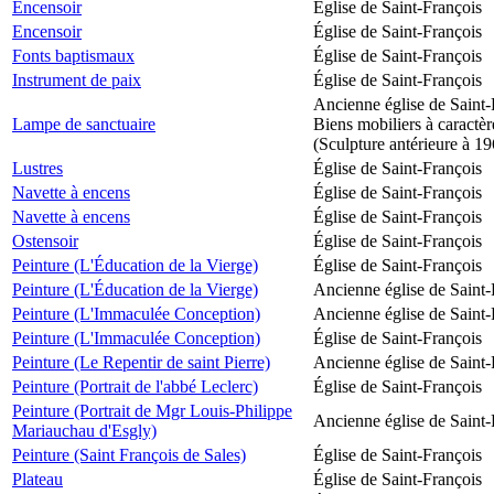
Encensoir
Église de Saint-François
Encensoir
Église de Saint-François
Fonts baptismaux
Église de Saint-François
Instrument de paix
Église de Saint-François
Ancienne église de Saint-
Lampe de sanctuaire
Biens mobiliers à caractèr
(Sculpture antérieure à 1
Lustres
Église de Saint-François
Navette à encens
Église de Saint-François
Navette à encens
Église de Saint-François
Ostensoir
Église de Saint-François
Peinture (L'Éducation de la Vierge)
Église de Saint-François
Peinture (L'Éducation de la Vierge)
Ancienne église de Saint-
Peinture (L'Immaculée Conception)
Ancienne église de Saint-
Peinture (L'Immaculée Conception)
Église de Saint-François
Peinture (Le Repentir de saint Pierre)
Ancienne église de Saint-
Peinture (Portrait de l'abbé Leclerc)
Église de Saint-François
Peinture (Portrait de Mgr Louis-Philippe
Ancienne église de Saint-
Mariauchau d'Esgly)
Peinture (Saint François de Sales)
Église de Saint-François
Plateau
Église de Saint-François