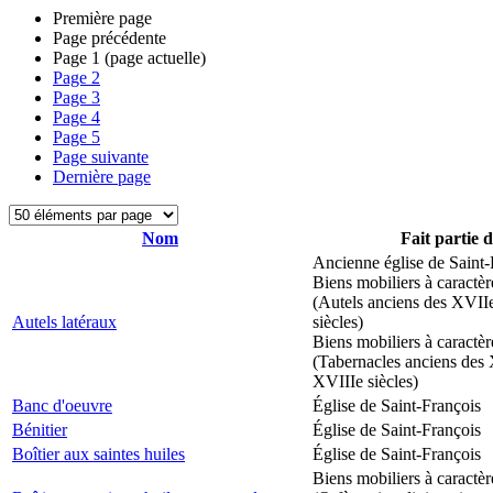
Première page
Page précédente
Page
1
(page actuelle)
Page
2
Page
3
Page
4
Page
5
Page suivante
Dernière page
Nom
Fait partie 
Ancienne église de Saint-
Biens mobiliers à caractèr
(Autels anciens des XVII
Autels latéraux
siècles)
Biens mobiliers à caractèr
(Tabernacles anciens des 
XVIIIe siècles)
Banc d'oeuvre
Église de Saint-François
Bénitier
Église de Saint-François
Boîtier aux saintes huiles
Église de Saint-François
Biens mobiliers à caractèr